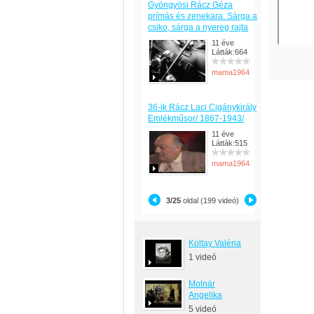
Gyöngyösi Rácz Géza
prímás és zenekara. Sárga a
csiko, sárga a nyereg rajta
11 éve
Látták:664
mama1964
36-ik Rácz Laci Cigánykirály
Emlékműsor/ 1867-1943/
11 éve
Látták:515
mama1964
3/25
oldal (199 videó)
Koltay Valéria
1 videó
Molnár
Angelika
5 videó