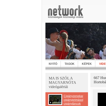
NYITÓ
TAGOK
KÉPEK
VID
667 Hun
MA IS SZÓL A
Hortobá
MAGYARNÓTA
videógalériái
Cigányzenekarok-
cigányprimások-
cigánytáncok