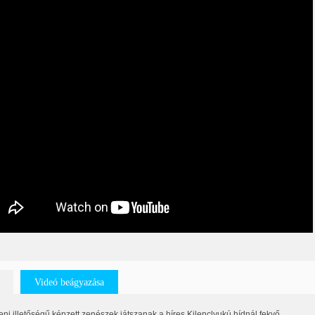
Videó beágyazása
ni illetőségű képzett zenészek játszanak a híres Kilenclyukú hídnál fekvő