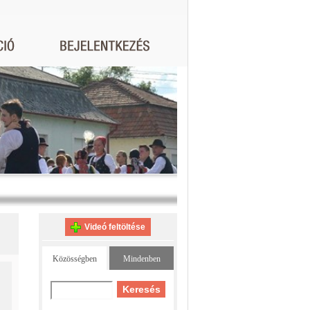
Videó feltöltése
Közösségben
Mindenben