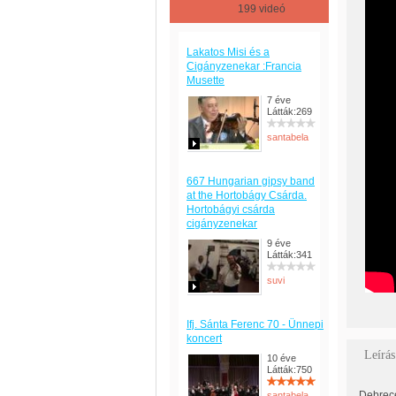
199 videó
Lakatos Misi és a
Cigányzenekar :Francia
Musette
7 éve
Látták:269
santabela
667 Hungarian gipsy band
at the Hortobágy Csárda.
Hortobágyi csárda
cigányzenekar
9 éve
Látták:341
suvi
Ifj. Sánta Ferenc 70 - Ünnepi
koncert
Leírás
10 éve
Látták:750
Debrece
santabela