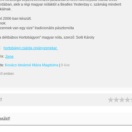
árdában, akik a régi magyar nótáktól a Beatles Yesterday c. számáig mindent
kálnak.
tel 2006-ban készült.
mok:
cennek van egy vize" tradicionális pásztornóta
a délibábos Hortobágyon" magyar nóta, szerző: Solti Károly
:
hortobágyi csárda cigányzenekar
ia:
Zene
tte:
Kovács Istvánné Mária Magdolna
|
9 éve
40 ember.
!
táld!