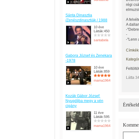
régi cs
elmuzsi
Sánta Dinasztia
A felvé
/Zenészdinasztiák / 1988
A dalla
10 éve
-"Debre
Látták:450
-
-"Lenn 
santabela
Címkék
Gabora József és Zenekara
Kategór
-1978
10 éve
Feltöltö
Látták:859
Látta 3
mama1964
Kozák Gábor József:
Nyugdíjba megy a vén
Értékeld
cigány
11 éve
Látták:595
Kommen
mama1964