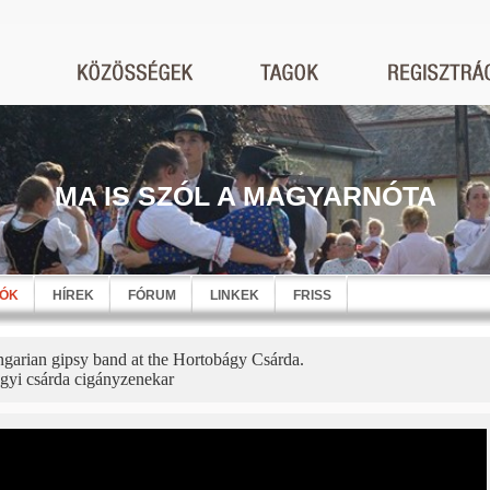
MA IS SZÓL A MAGYARNÓTA
EÓK
HÍREK
FÓRUM
LINKEK
FRISS
garian gipsy band at the Hortobágy Csárda.
gyi csárda cigányzenekar