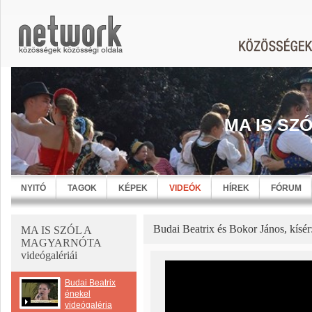
MA IS SZ
NYITÓ
TAGOK
KÉPEK
VIDEÓK
HÍREK
FÓRUM
Budai Beatrix és Bokor János, kísér:
MA IS SZÓL A
MAGYARNÓTA
videógalériái
Budai Beatrix
énekel
videógaléria