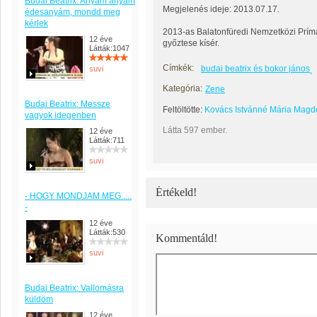
Budai Beatrix: Anyám anyám
Megjelenés ideje: 2013.07.17.
édesanyám, mondd meg
kérlek
2013-as Balatonfüredi Nemzetközi Prím
12 éve
győztese kísér.
Látták:1047
Címkék:
budai beatrix és bokor jános
suvi
Kategória:
Zene
Budai Beatrix: Messze
Feltöltötte:
Kovács Istvánné Mária Magd
vagyok idegenben
Látta 597 ember.
12 éve
Látták:711
suvi
Értékeld!
- HOGY MONDJAM MEG ....
-
12 éve
Látták:530
Kommentáld!
suvi
Budai Beatrix: Vallomásra
küldöm
12 éve