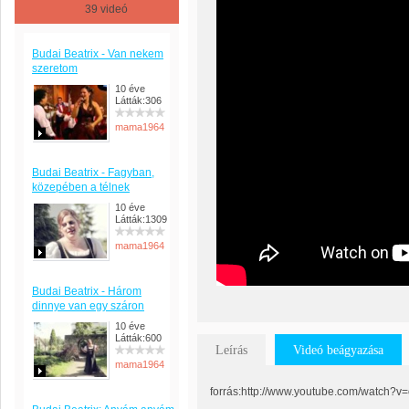
39 videó
Budai Beatrix - Van nekem
szeretom
10 éve
Látták:306
mama1964
Budai Beatrix - Fagyban,
közepében a télnek
10 éve
Látták:1309
mama1964
Budai Beatrix - Három
dinnye van egy száron
10 éve
Látták:600
Leírás
Videó beágyazása
mama1964
forrás:http://www.youtube.com/watch?