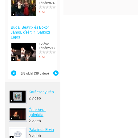
Látták:874
suvi
Budai Beatrix és Bokor
János, kísér: ifj. Sárközi
Lajos
12 éve
Látták:598
suvi
3/5
oldal (39 videó)
Karácsony Irén
2 videó
Ódor Vera
galériája
2 videó
Palatinus Ervin
0 videó