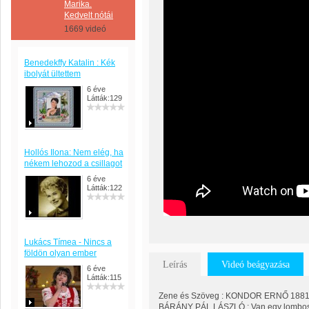
Marika.
Kedvelt nótái
1669 videó
Benedekffy Katalin : Kék
ibolyát ültettem
6 éve
Látták:129
Hollós Ilona: Nem elég, ha
nékem lehozod a csillagot
6 éve
Látták:122
Lukács Tímea - Nincs a
földön olyan ember
Leírás
Videó beágyazása
6 éve
Látták:115
Zene és Szöveg : KONDOR ERNŐ 1881 -
BÁRÁNY PÁL LÁSZLÓ : Van egy lombos