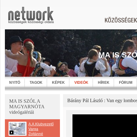
MA IS SZ
NYITÓ
TAGOK
KÉPEK
VIDEÓK
HÍREK
FÓRUM
Bárány Pál László : Van egy lombos
MA IS SZÓL A
MAGYARNÓTA
videógalériái
A.A.Klubvezető
Varga
Zoltánné