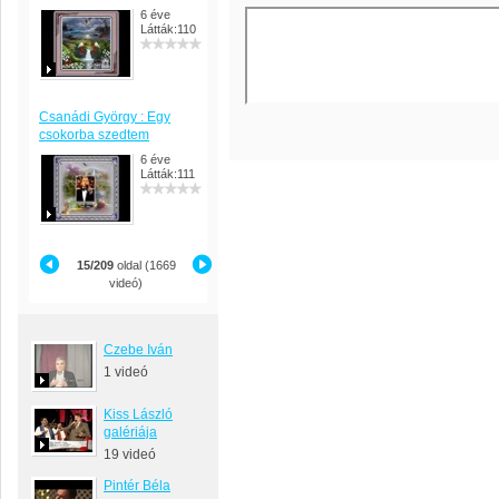
6 éve
Látták:110
Csanádi György : Egy
csokorba szedtem
6 éve
Látták:111
15/209
oldal (1669
videó)
Czebe Iván
1 videó
Kiss László
galériája
19 videó
Pintér Béla