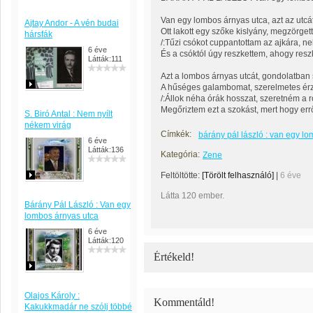
Van egy lombos árnyas utca, azt az ut
Ajtay Andor - A vén budai
Ott lakott egy szőke kislyány, megzörget
hársfák
/:Tűzi csókot cuppantottam az ajkára, n
6 éve
És a csóktól úgy reszkettem, ahogy resz
Látták:111
Azt a lombos árnyas utcát, gondolatban
A hűséges galambomat, szerelmetes é
/:Állok néha órák hosszat, szeretném a r
Megőriztem ezt a szokást, mert hogy erről 
S. Biró Antal : Nem nyílt
nékem virág
Címkék:
bárány pál lászló : van egy l
6 éve
Látták:136
Kategória:
Zene
Feltöltötte:
[Törölt felhasználó]
|
6 éve
Látta 120 ember.
Bárány Pál László : Van egy
lombos árnyas utca
6 éve
Látták:120
Értékeld!
Olajos Károly :
Kommentáld!
Kakukkmadár ne szólj többé