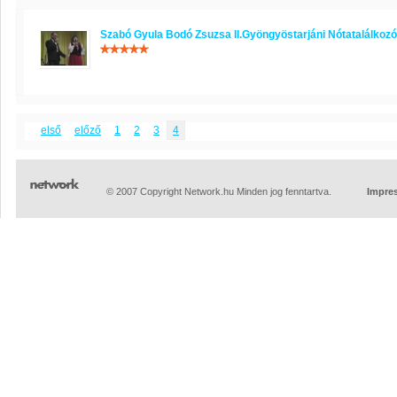
Szabó Gyula Bodó Zsuzsa II.Gyöngyöstarjáni Nótatalálkozó
első
előző
1
2
3
4
© 2007 Copyright Network.hu Minden jog fenntartva.
Impre