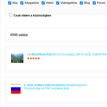
Kép
Képgaléria
Videó
Videógaléria
Blog
Fórum
Csak ebben a közösségben
4946 találat
+1+BUZAKALÁSZ+1+
02:21 (videó)
,
MA IS SZÓL A MAGYA
1. rész: Kolima znácsit smerty
(blogbejegyzés)
Oroszország és FÁK országok klub