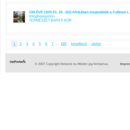
108 ÉVE 1905.01. 26 - Dél-Afrikában megtalálták a Cullinan-t,
(blogbejegyzés)
TERMÉSZET BARÁTI KÖR
1
2
3
4
5
6
7
...
495
következő
utolsó
© 2007 Copyright Network.hu Minden jog fenntartva.
Impre