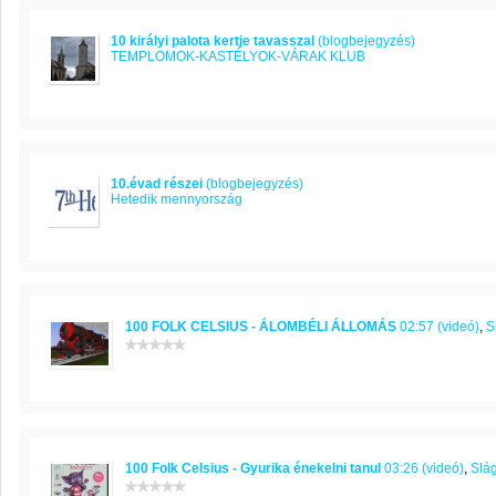
10 királyi palota kertje tavasszal
(blogbejegyzés)
TEMPLOMOK-KASTÉLYOK-VÁRAK KLUB
10.évad részei
(blogbejegyzés)
Hetedik mennyország
100 FOLK CELSIUS - ÁLOMBÉLI ÁLLOMÁS
02:57 (videó)
,
S
100 Folk Celsius - Gyurika énekelni tanul
03:26 (videó)
,
Slág