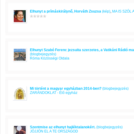
Elhunyt a prímáskirálynő, Horváth Zsuzsa
(kép)
,
MA IS SZÓL
Elhunyt Szabó Ferenc jezsuita szerzetes, a Vatikáni Rádió 
(blogbejegyzés)
Róma Közösségi Oldala
Mi történt a magyar egyházban 2014-ben?
(blogbejegyzés)
ZARÁNDOKLAT - Élő egyház
Szentmise az elhunyt hajléktalanokért.
(blogbejegyzés)
JÖJJÖN EL A TE ORSZÁGOD