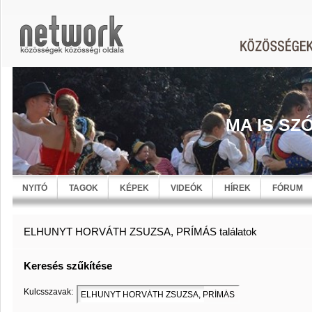
MA IS SZ
NYITÓ
TAGOK
KÉPEK
VIDEÓK
HÍREK
FÓRUM
ELHUNYT HORVÁTH ZSUZSA, PRÍMÁS találatok
Keresés szűkítése
Kulcsszavak: