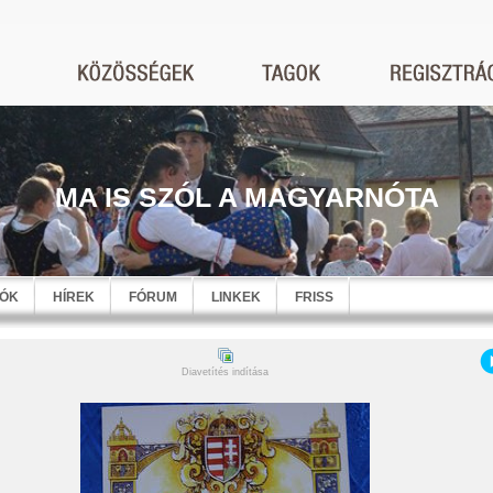
MA IS SZÓL A MAGYARNÓTA
EÓK
HÍREK
FÓRUM
LINKEK
FRISS
Diavetítés indítása