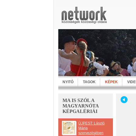
NYITÓ
TAGOK
KÉPEK
VID
MA IS SZÓL A
MAGYARNÓTA
KÉPGALÉRIÁI
ÚJPEST: László
Mária
szervezésében