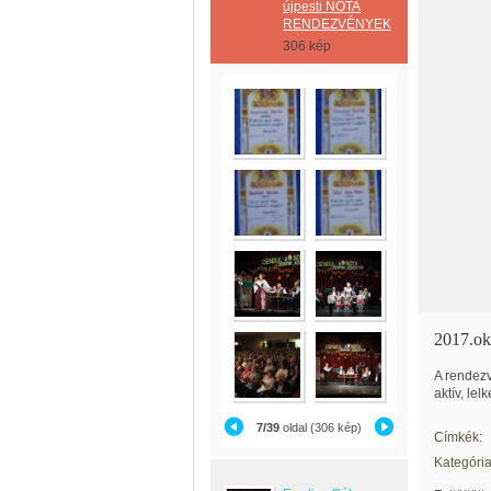
újpesti NÓTA
RENDEZVÉNYEK
306 kép
2017.okt
A rendezv
aktív, le
7/39
oldal (306 kép)
Címkék:
Kategória