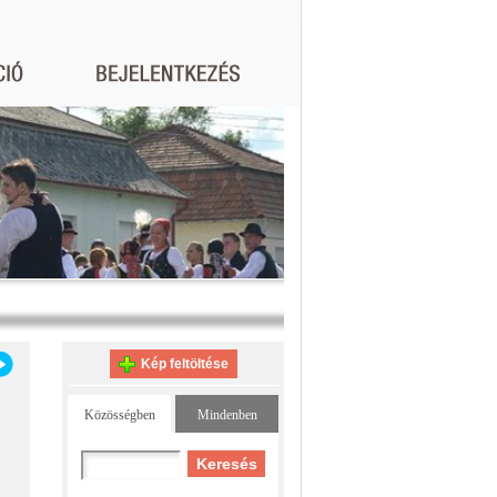
Kép feltöltése
Közösségben
Mindenben