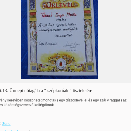
.13. Ünnepi nótagála a " szépkorúak " tiszteletére
ény keretében köszönetet mondtak ( egy díszoklevéllel és egy szál virággal ) az
lkes közönségszervező kollégáknak.
:
Zene