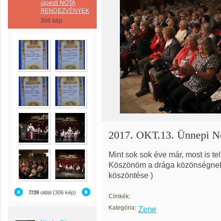
újpesti NÓTA
RENDEZVÉNYEK
306 kép
2017. OKT.13. Ünnepi Nó
Mint sok sok éve már, most is te
Köszönöm a drága közönségnek a 
köszöntése )
7/39
oldal (306 kép)
Címkék:
Kategória:
Zene