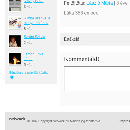
Niczky Géza
Feltöltötte:
László Mária
|
8 éve
3 kép
Látta 356 ember.
Rímbe szedve: a
magyarnótához
8 kép
Szabó Szilvia
Értékeld!
2 kép
Tamon Erika
Kommentáld!
képei
5 kép
Böngéssz a galériák között!
© 2007 Copyright Network.hu Minden jog fenntartva.
Impre