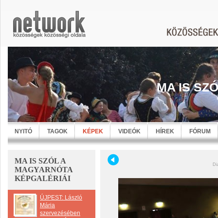
MA IS SZ
NYITÓ
TAGOK
KÉPEK
VIDEÓK
HÍREK
FÓRUM
MA IS SZÓL A
Di
MAGYARNÓTA
KÉPGALÉRIÁI
ÚJPEST: László
Mária
szervezésében