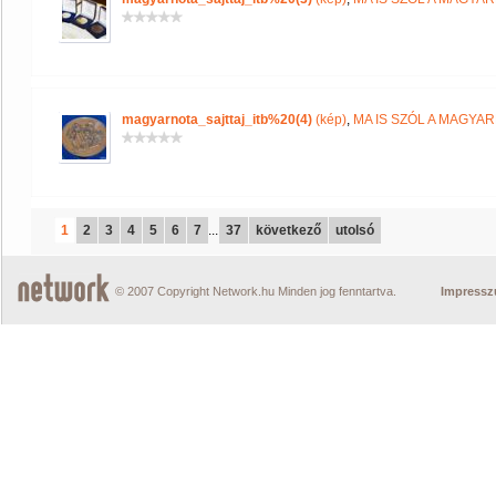
magyarnota_sajttaj_itb%20(4)
(kép)
,
MA IS SZÓL A MAGYA
1
2
3
4
5
6
7
...
37
következő
utolsó
© 2007 Copyright Network.hu Minden jog fenntartva.
Impress