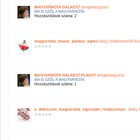
MAGYARNOTA GALAEST
(blogbejegyzés)
MA IS SZÓL A MAGYARNÓTA
Hozzászólások száma: 2
magyarnota_musor_palotas_agnes
(kép)
,
Nótakedvelők Klu
MAGYARNOTA GALAEST PLAKAT
(blogbejegyzés)
MA IS SZÓL A MAGYARNÓTA
Hozzászólások száma: 1
a_debreceni_magyarnota_egyesulet_rendezvenye_
(kép)
,