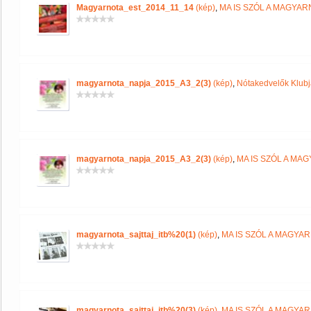
Magyarnota_est_2014_11_14
(kép)
,
MA IS SZÓL A MAGYA
magyarnota_napja_2015_A3_2(3)
(kép)
,
Nótakedvelők Klub
magyarnota_napja_2015_A3_2(3)
(kép)
,
MA IS SZÓL A MA
magyarnota_sajttaj_itb%20(1)
(kép)
,
MA IS SZÓL A MAGYA
magyarnota_sajttaj_itb%20(3)
(kép)
,
MA IS SZÓL A MAGYA