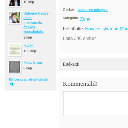
18 kép
Címkék:
debrecen nótagála
Gáborné Csiszer
Anna
Kategória:
Zene
magyarnóta
énekes
Feltöltötte:
Kovács Istvánné Már
képgalériája
9 kép
Látta 346 ember.
Kották
139 kép
Fejes István
Értékeld!
8 kép
Böngéssz a galériák között!
Kommentáld!