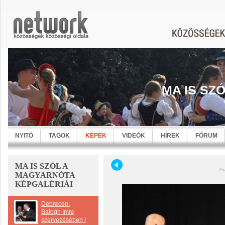
MA IS SZ
NYITÓ
TAGOK
KÉPEK
VIDEÓK
HÍREK
FÓRUM
MA IS SZÓL A
Di
MAGYARNÓTA
KÉPGALÉRIÁI
Debrecen:
Balogh Imre
szervezésében (