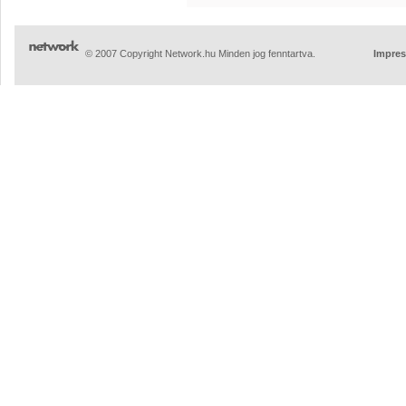
© 2007 Copyright Network.hu Minden jog fenntartva.
Impre