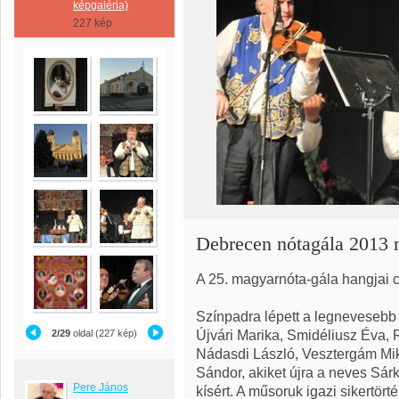
képgaléria)
227 kép
Debrecen nótagála 2013 
A 25. magyarnóta-gála hangjai 
Színpadra lépett a legnevesebb
Újvári Marika, Smidéliusz Éva, 
2/29
oldal (227 kép)
Nádasdi László, Vesztergám Mik
Sándor, akiket újra a neves Sár
Pere János
kísért. A műsoruk igazi sikertörté