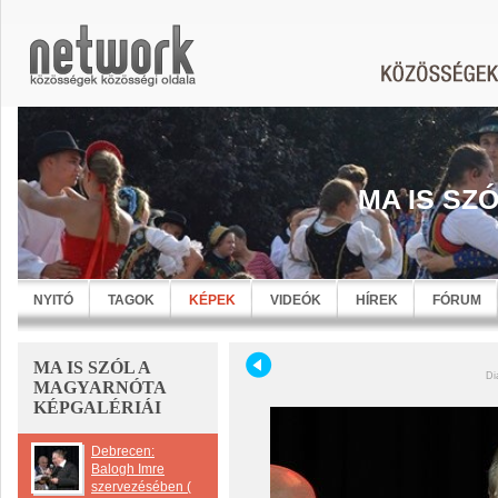
MA IS SZ
NYITÓ
TAGOK
KÉPEK
VIDEÓK
HÍREK
FÓRUM
MA IS SZÓL A
Di
MAGYARNÓTA
KÉPGALÉRIÁI
Debrecen:
Balogh Imre
szervezésében (