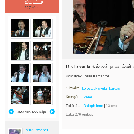
képgaléria)
227 kép
Db. Lovarda Száz szál piros rózsát 
Kolostyák Gyula Karcagról
Címkék:
kolostyák gyula- karcag
Kategória:
Zene
Feltöltötte:
Balogh Imre
|
13 éve
4/29
oldal (227 kép)
Látta 276 ember.
Petik Erzsébet