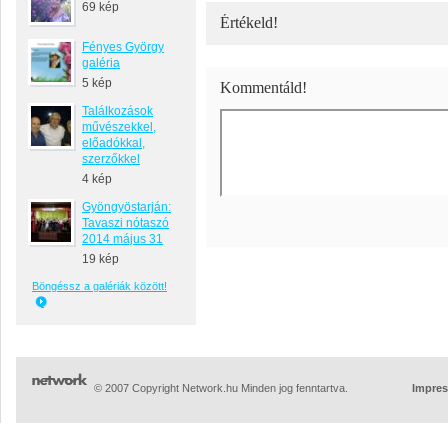
69 kép
Értékeld!
Fényes György
galéria
5 kép
Kommentáld!
Találkozások
művészekkel,
előadókkal,
szerzőkkel
4 kép
Gyöngyöstarján:
Tavaszi nótaszó
2014 május 31
19 kép
Böngéssz a galériák között!
© 2007 Copyright Network.hu Minden jog fenntartva.
Impre