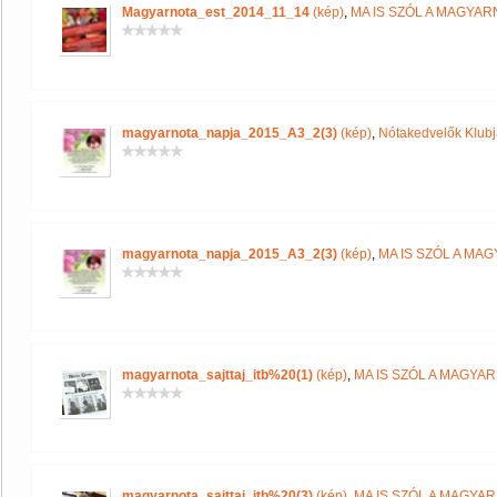
Magyarnota_est_2014_11_14
(kép)
,
MA IS SZÓL A MAGYA
magyarnota_napja_2015_A3_2(3)
(kép)
,
Nótakedvelők Klub
magyarnota_napja_2015_A3_2(3)
(kép)
,
MA IS SZÓL A MA
magyarnota_sajttaj_itb%20(1)
(kép)
,
MA IS SZÓL A MAGYA
magyarnota_sajttaj_itb%20(3)
(kép)
,
MA IS SZÓL A MAGYA