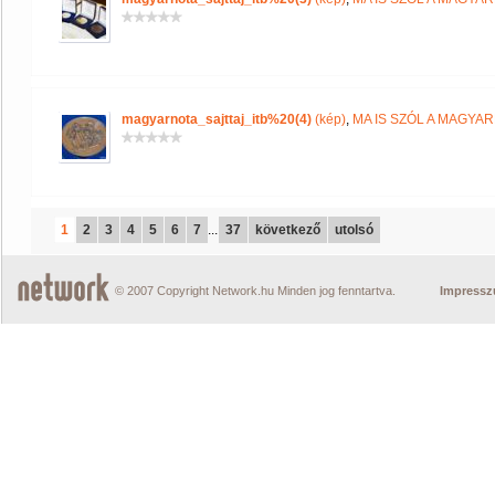
magyarnota_sajttaj_itb%20(4)
(kép)
,
MA IS SZÓL A MAGYA
1
2
3
4
5
6
7
...
37
következő
utolsó
© 2007 Copyright Network.hu Minden jog fenntartva.
Impress