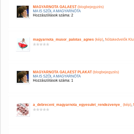
MAGYARNOTA GALAEST
(blogbejegyzés)
MA IS SZÓL A MAGYARNÓTA
Hozzászólások száma: 2
magyarnota_musor_palotas_agnes
(kép)
,
Nótakedvelők Klu
MAGYARNOTA GALAEST PLAKAT
(blogbejegyzés)
MA IS SZÓL A MAGYARNÓTA
Hozzászólások száma: 1
a_debreceni_magyarnota_egyesulet_rendezvenye_
(kép)
,