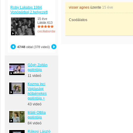
Roby Lakatos 1984
visser agnes
üzente
15 éve
Vonópárbaj 2.helyezett
15 éve
Csodálatos
Látták:613
ceciliabordas
47/48
oldal (378 videó)
Gőgh Zoltán
galériája
11 videó
Kozma Inci
Vajdasági
nótaénekes
galériája +
43 videó
Máté Ottilia
galériája
84 videó
Rákosi László