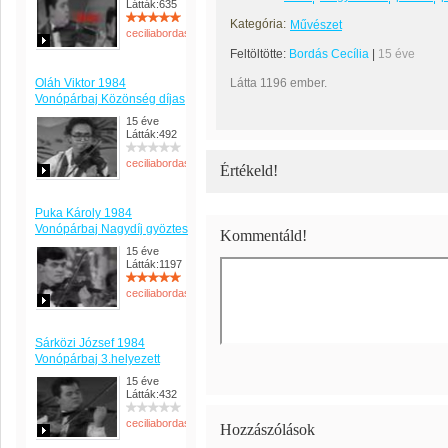
Látták:635
Kategória:
Művészet
ceciliabordas
Feltöltötte:
Bordás Cecília
|
15 éve
Oláh Viktor 1984
Látta 1196 ember.
Vonópárbaj Közönség díjas
15 éve
Látták:492
ceciliabordas
Értékeld!
Puka Károly 1984
Vonópárbaj Nagydíj gyöztes
Kommentáld!
15 éve
Látták:1197
ceciliabordas
Sárközi József 1984
Vonópárbaj 3.helyezett
15 éve
Látták:432
ceciliabordas
Hozzászólások