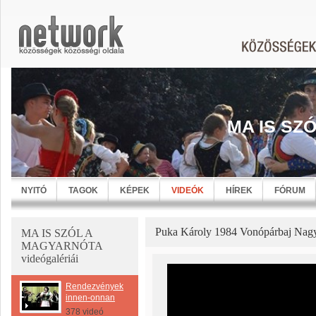
MA IS SZ
NYITÓ
TAGOK
KÉPEK
VIDEÓK
HÍREK
FÓRUM
Puka Károly 1984 Vonópárbaj Nagy
MA IS SZÓL A
MAGYARNÓTA
videógalériái
Rendezvényekről
innen-onnan
378 videó