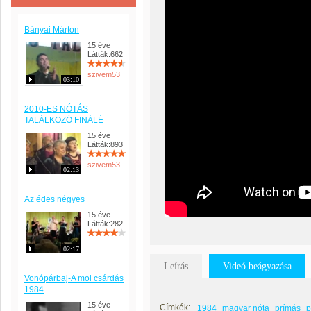
Bányai Márton
15 éve
Látták:662
szivem53
03:10
2010-ES NÓTÁS
TALÁLKOZÓ FINÁLÉ
15 éve
Látták:893
szivem53
02:13
Az édes négyes
15 éve
Látták:282
02:17
Leírás
Videó beágyazása
Vonópárbaj-A mol csárdás
1984
15 éve
Címkék:
1984
magyar nóta
prímás
p