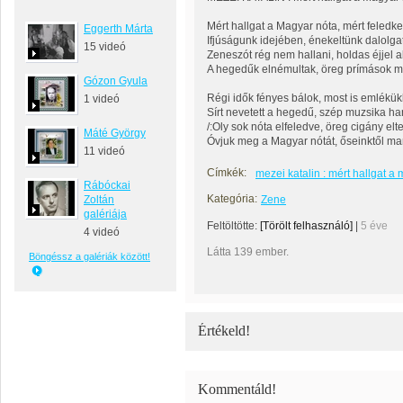
Mért hallgat a Magyar nóta, mért feledk
Eggerth Márta
Ifjúságunk idejében, énekeltünk dalolga
15 videó
Zeneszót rég nem hallani, holdas éjjel a
A hegedűk elnémultak, öreg prímások me
Gózon Gyula
Régi idők fényes bálok, most is emlékük
1 videó
Sírt nevetett a hegedű, szép muzsika han
/:Oly sok nóta elfeledve, öreg cigány elt
Máté György
Óvjuk meg a Magyar nótát, őseinktől mar
11 videó
Címkék:
mezei katalin : mért hallgat a
Rábóckai
Kategória:
Zoltán
Zene
galériája
Feltöltötte:
[Törölt felhasználó]
|
5 éve
4 videó
Látta 139 ember.
Böngéssz a galériák között!
Értékeld!
Kommentáld!