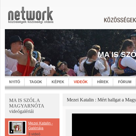
MA IS SZ
NYITÓ
TAGOK
KÉPEK
VIDEÓK
HÍREK
FÓRUM
Mezei Katalin : Mért hallgat a Mag
MA IS SZÓL A
MAGYARNÓTA
videógalériái
Mezei Katalin -
Galériája
3 videó