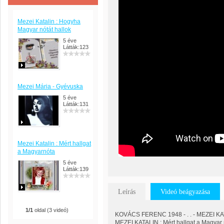
Mezei Katalin : Hogyha
Magyar nótát hallok
5 éve
Látták:123
Mezei Mária - Gyévuska
5 éve
Látták:131
Mezei Katalin : Mért hallgat
a Magyarnóta
5 éve
Látták:139
Leírás
Videó beágyazása
1/1
oldal (3 videó)
KOVÁCS FERENC 1948 - . . - MEZEI KATAL
MEZEI KATALIN : Mért hallgat a Magyar