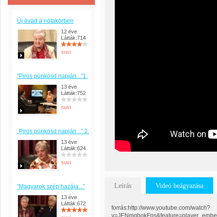
Új évad a nótakörben
12 éve
Látták:714
suvi
"Piros pünkösd napján..."1.
13 éve
Látták:752
suvi
„Piros pünkösd napján..." 2.
13 éve
Látták:624
suvi
Leírás
Videó beágyazása
"Magyarok szép hazája..."
13 éve
Látták:672
forrás:http://www.youtube.com/watch?
v=JENmgbokFps&feature=player_embe