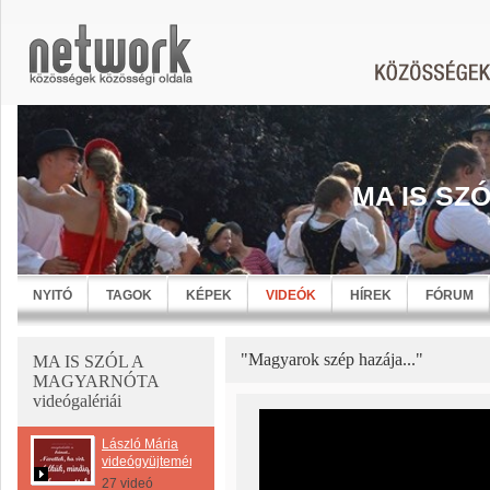
MA IS SZ
NYITÓ
TAGOK
KÉPEK
VIDEÓK
HÍREK
FÓRUM
"Magyarok szép hazája..."
MA IS SZÓL A
MAGYARNÓTA
videógalériái
László Mária
videógyüjtemény
27 videó