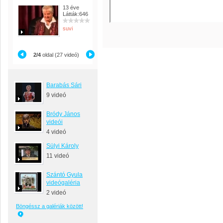
13 éve
Látták:646
suvi
2/4
oldal (27 videó)
Barabás Sári
9 videó
Bródy János
videói
4 videó
Sülyi Károly
11 videó
Szántó Gyula
videógaléria
2 videó
Böngéssz a galériák között!