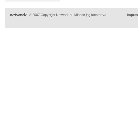
© 2007 Copyright Network.hu Minden jog fenntartva.
Impre