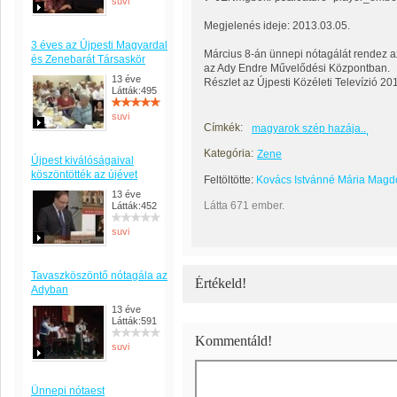
suvi
Megjelenés ideje: 2013.03.05.
3 éves az Újpesti Magyardal
Március 8-án ünnepi nótagálát rendez a
és Zenebarát Társaskör
az Ady Endre Művelődési Központban.
13 éve
Részlet az Újpesti Közéleti Televízió 20
Látták:495
suvi
Címkék:
magyarok szép hazája..
Kategória:
Zene
Újpest kiválóságaival
köszöntötték az újévet
Feltöltötte:
Kovács Istvánné Mária Magd
13 éve
Látta 671 ember.
Látták:452
suvi
Tavaszköszöntő nótagála az
Értékeld!
Adyban
13 éve
Látták:591
Kommentáld!
suvi
Ünnepi nótaest