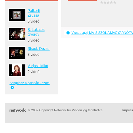
Pálkerti
Zsuzsa
5 videó
B. Lakatos
Vissza a(z) MA IS SZÓL A MAGYARNÓTA 
György
6 videó
Straub Dezső
3 videó
Varjasi Ildikó
2 videó
Böngéssz a galériák között!
© 2007 Copyright Network.hu Minden jog fenntartva.
Impre