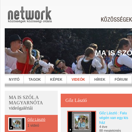
MA IS SZ
NYITÓ
TAGOK
KÉPEK
VIDEÓK
HÍREK
FÓRUM
MA IS SZÓL A
Gőz László
MAGYARNÓTA
videógalériái
Gőz László : Falu
végén van egy kis
Gőz László
ház
1 videó
4 éve
88 megtekintés