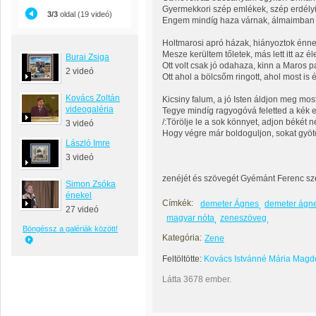
Gyermekkori szép emlékek, szép erdélyi 
3/3
oldal (19 videó)
Engem mindíg haza várnak, álmaimban 
Holtmarosi apró házak, hiányoztok énn
Mesze kerültem tőletek, más lett itt az é
Burai Zsiga
Ott volt csak jó odahaza, kinn a Maros pa
2 videó
Ott ahol a bölcsőm ringott, ahol most i
Kovács Zoltán
Kicsiny falum, a jó Isten áldjon meg mos
videogaléria
Tegye mindíg ragyogóvá feletted a kék e
/:Törölje le a sok könnyet, adjon békét 
3 videó
Hogy végre már boldoguljon, sokat gyötö
László Imre
3 videó
zenéjét és szövegét Gyémánt Ferenc sz
Simon Zsóka
énekel
Címkék:
demeter Ágnes
demeter ágn
27 videó
magyar nóta
zeneszöveg
Böngéssz a galériák között!
Kategória:
Zene
Feltöltötte:
Kovács Istvánné Mária Magd
Látta 3678 ember.