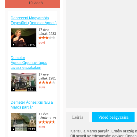
19 videó
Debreceni Magyarnóta
Egyesület (Demeter Ágnes)
17 éve
Látták:2233
suvi
04:46
Demeter
Ágnes:Orgonavirágos
tavasz éjszakákon
17 éve
Látták:1981
suvi
03:01
Demeter Ágnes:Kis falu a
Maros partján
17 éve
Leírás
Videó beágyazása
Látták:3679
suvi
03:13
Kis falu a Maros partján, Erdély ország
Ott nevelt az édesanyám egykor: Onnan 