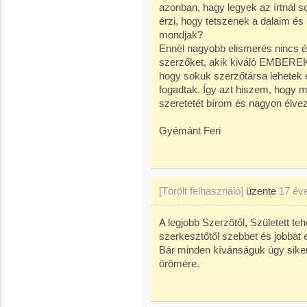
azonban, hagy legyek az írtnál 
érzi, hogy tetszenek a dalaim és
mondjak?
Ennél nagyobb elismerés nincs és
szerzőket, akik kiváló EMBERE
hogy sokuk szerzőtársa lehetek é
fogadtak. Így azt hiszem, hogy 
szeretetét bírom és nagyon él
Gyémánt Feri
[Törölt felhasználó]
üzente
17 év
A legjobb Szerzőtől, Született te
szerkesztőtől szebbet és jobbat e
Bár minden kívánságuk úgy siker
örömére.