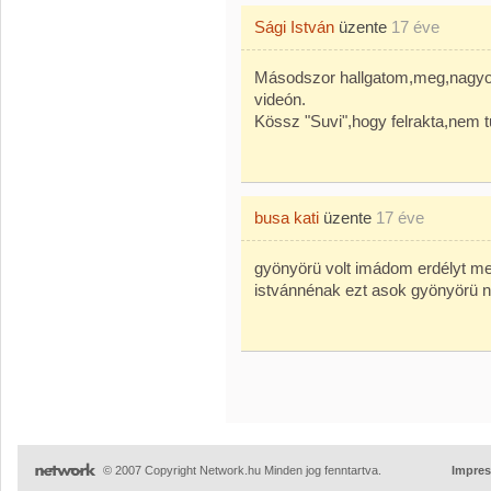
Sági István
üzente
17 éve
Másodszor hallgatom,meg,nagyo
videón.
Kössz "Suvi",hogy felrakta,nem
busa kati
üzente
17 éve
gyönyörü volt imádom erdélyt m
istvánnénak ezt asok gyönyörü n
© 2007 Copyright Network.hu Minden jog fenntartva.
Impre