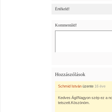
Értékeld!
Kommentáld!
Hozzászólások
Schmid István
üzente
16 éve
Kedves Ági!Nagyon szép ez a n
tetszett.Köszönöm.