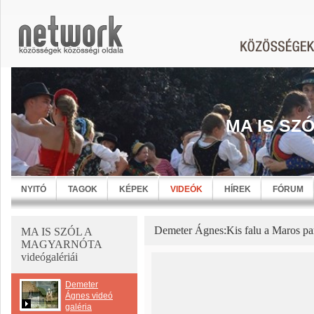
MA IS SZ
NYITÓ
TAGOK
KÉPEK
VIDEÓK
HÍREK
FÓRUM
Demeter Ágnes:Kis falu a Maros pa
MA IS SZÓL A
MAGYARNÓTA
videógalériái
Demeter
Ágnes videó
galéria