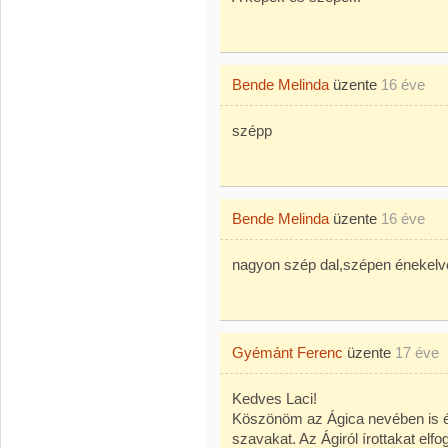
Bende Melinda
üzente
16 éve
szépp
Bende Melinda
üzente
16 éve
nagyon szép dal,szépen énekelv
Gyémánt Ferenc
üzente
17 éve
Kedves Laci!
Köszönöm az Ágica nevében is 
szavakat. Az Ágiról írottakat elf