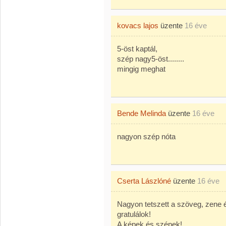
kovacs lajos
üzente
16 éve
5-öst kaptál,
szép nagy5-öst........
mingig meghat
Bende Melinda
üzente
16 éve
nagyon szép nóta
Cserta Lászlóné
üzente
16 éve
Nagyon tetszett a szöveg, zene é
gratulálok!
A képek és szépek!