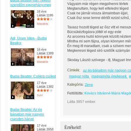
Budai Beatrix-Van nekem
Vágyaim már régen megpihenni tértek
szeretőm egynehány.mpg
Megtanultam, hogy kell elfeledni téged
16 éve
Csak ne járnál vissza álmaimban éjjel,
Látták:1195
Csak ősz sose lenne dértől ezüst színű, h
bbeatrix
04:20
Tavasz hozott téged az ősz vitt el messz
Búcsúkézfogásra jöttél el egy este
Az arcomra hulló könnyek között nézte
Adj, Uram Isten - Budai
Mintha mi sem fájna, olyan könnyen més
Beatrix
Én meg itt maradtam, csak a szívem men
16 éve
Megkeresni téged síró szellők szárnyán 
Látták:1389
Skoday László szövege - ifj. Magyari Im
bbeatrix
05:12
Címkék:
az én bánatom már nagyon c
Budai Beatrix: Csókra csókot
magyar nóta
magyarnóta énekesek
p
17 éve
Kategória:
Zene
Látták:1382
Feltöltötte:
Kovács Istvánné Mária Magd
suvi
01:32
Látta 3957 ember.
Budai Beatrix: Az én
bánatom már nagyon
csendes bánat
17 éve
Értékeld!
Látták:3958