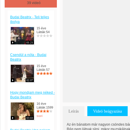
39 videó
Budai Beatrix - Teli teljes
ibolya
15 éve
Látták:54
01:21
Csendül a nóta - Budai
Beatrix
15 éve
Látták:57
02:07
Hogy mondjam meg néked -
Budai Beatrix
16 éve
Látták:1599
Leírás
Videó beágyazása
suvi
03:03
Az én bánatom már nagyon csöndes bá
Rég nem látnak sírni, mikor muzsikálna