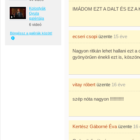
Kolostyák
IMÁDOM EZT A DALT ÉS EZ 
Gyula
galériája
6 videó
Böngéssz a galériák között!
ecseri csopi
üzente
15 éve
Nagyon ritkán lehet hallani ezt a
gyönyörűen énekli ezt is, köszöne
vitay róbert
üzente
16 éve
szép nóta nagyon !!!!!!!!!!!
Kertész Gáborné Éva
üzente
16 