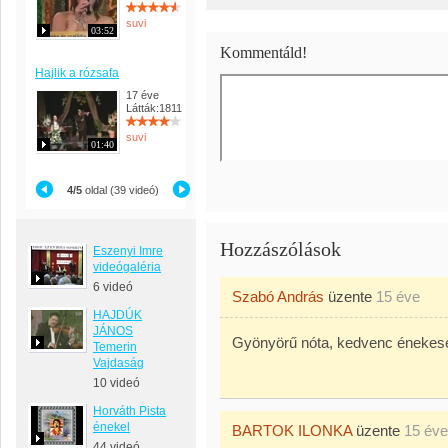
suvi
03:52
Kommentáld!
Hajlik a rózsafa
17 éve
Látták:1811
suvi
01:40
4/5
oldal (39 videó)
Hozzászólások
Eszenyi Imre
videógaléria
6 videó
Szabó András
üzente
15 éve
HAJDÚK
JÁNOS
Gyönyörű nóta, kedvenc énekesem
Temerin
Vajdaság
10 videó
Horváth Pista
énekel
BARTOK ILONKA
üzente
15 éve
44 videó