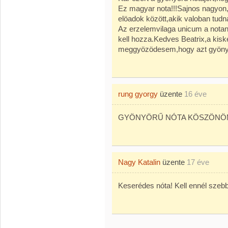
Ez magyar nota!!!Sajnos nagyon,
elöadok között,akik valoban tudn
Az erzelemvilaga unicum a notana
kell hozza.Kedves Beatrix,a kisk
meggyözödesem,hogy azt gyönyör
rung gyorgy
üzente
16 éve
GYÖNYÖRŰ NÓTA KÖSZÖNÖ
Nagy Katalin
üzente
17 éve
Keserédes nóta! Kell ennél sze