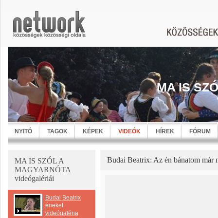
MA IS SZ
NYITÓ
TAGOK
KÉPEK
VIDEÓK
HÍREK
FÓRUM
Budai Beatrix: Az én bánatom már 
MA IS SZÓL A
MAGYARNÓTA
videógalériái
Budai Beatrix
énekel
videógaléria