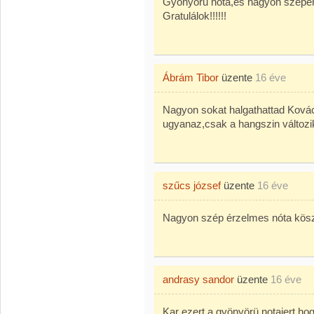
Gyönyörű nóta,és nagyon szépen 
Gratulálok!!!!!!
Ábrám Tibor
üzente
16 éve
Nagyon sokat halgathattad Kovác
ugyanaz,csak a hangszin változik
szűcs józsef
üzente
16 éve
Nagyon szép érzelmes nóta kö
andrasy sandor
üzente
16 éve
Kar ezert a gyönyörü notajert,hogy