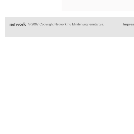
© 2007 Copyright Network.hu Minden jog fenntartva.
Impre