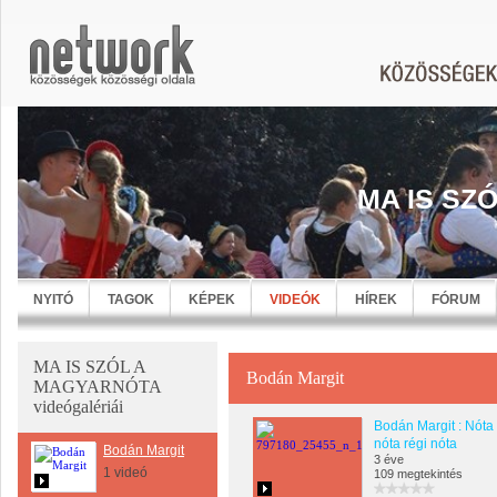
MA IS SZ
NYITÓ
TAGOK
KÉPEK
VIDEÓK
HÍREK
FÓRUM
MA IS SZÓL A
Bodán Margit
MAGYARNÓTA
videógalériái
Bodán Margit : Nóta
nóta régi nóta
Bodán Margit
3 éve
1 videó
109 megtekintés