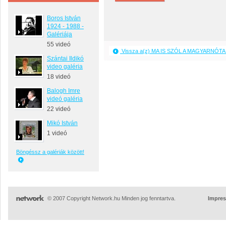
Boros István
1924 - 1988 -
Galériája
55 videó
Vissza a(z) MA IS SZÓL A MAGYARNÓTA 
Szántai Ildikó
video galéria
18 videó
Balogh Imre
videó galéria
22 videó
Mikó István
1 videó
Böngéssz a galériák között!
© 2007 Copyright Network.hu Minden jog fenntartva.
Impre