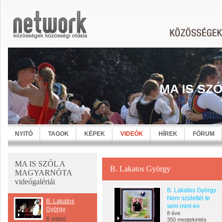
MA IS SZ
NYITÓ
TAGOK
KÉPEK
VIDEÓK
HÍREK
FÓRUM
MA IS SZÓL A
B. Lakatos György
MAGYARNÓTA
videógalériái
B. Lakatos György :
Nem születtél te
B. Lakatos
sem mint én
György
8 éve
6 videó
350 megtekintés