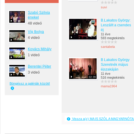
suvi
Szabó Szilvia
énekel
B.Lakatos György:
48 videó
Leszállt a csendes
éj
Víg Ibolya
11 éve
4 videó
593 megtekintés
santabela
Kovács Mihály
1 videó
B Lakatos György
Szeretnék május
Berentei Péter
éjszakáján
3 videó
11 éve
02:39
516 megtekintés
Böngéssz a galériák között!
mama1964
Vissza a(z) MA IS SZÓL A MAGYARNÓTA 