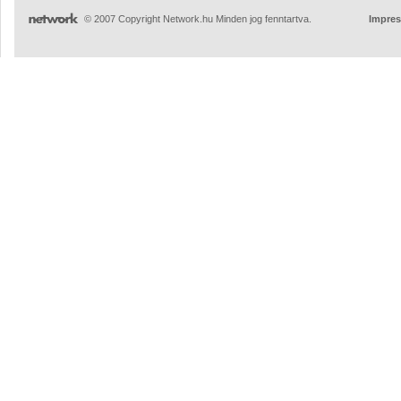
© 2007 Copyright Network.hu Minden jog fenntartva.
Impre