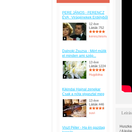
PERE JÁNOS - FERENCZ
ÉVA : Virágénekek Erdélyből
12 éve
Látták:752
keresztesmanci
Dalnoki Zsuzsa - Mért múlik
el minden ami szép...
13 éve
Látták:1224
Hugdolna
Kikindai Hajnal zenekar
Csak a nóta vigasztal meg
13 éve
Látták:446
Leírás
suvi
Huszka 
Viszt Péter - Ha én gazdag
/:A kul