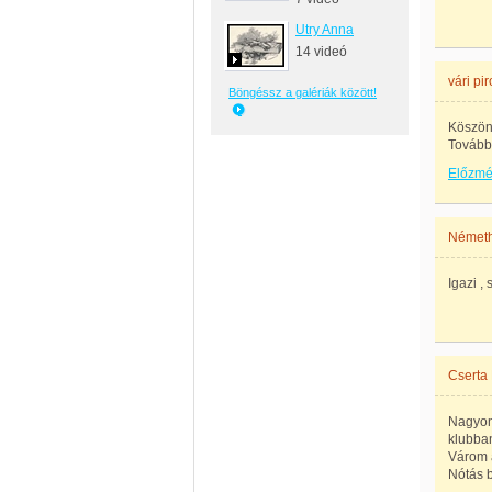
Utry Anna
14 videó
vári pi
Böngéssz a galériák között!
Köszön
Tovább
Előzm
Német
Igazi ,
Cserta
Nagyon 
klubban
Várom a
Nótás 