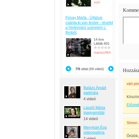
suvi
Kommen
Fónay Márta - Újfalusi
csárda ki van festve - részlet
a Hintónjáró szerelem c.
filmből
14 éve
Látták:601
mama1964
7/9
oldal (69 videó)
Hozzász
vári pi
Balázs Árpád
galériája
Köszön
4 videó
Előzm
László Mária
magyarnótái
14 videó
Simon 
Menyhárt Éva
videogaléria
Örülök,
7 videó