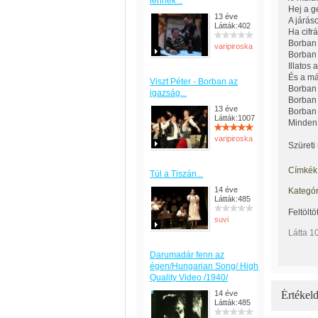
lennék...
Hej a 
13 éve
A járás
Látták:402
Ha cifr
Borban 
varipiroska
Borban 
Illatos
És a m
Viszt Péter - Borban az
Borban 
igazság...
Borban 
13 éve
Borban 
Látták:1007
Minden 
varipiroska
Szüreti 
Címkék
Túl a Tiszán...
14 éve
Kategór
Látták:485
Feltöltö
suvi
Látta 1
Darumadár fenn az
égen/Hungarian Song/ High
Quality Video /1940/
14 éve
Értékeld
Látták:485