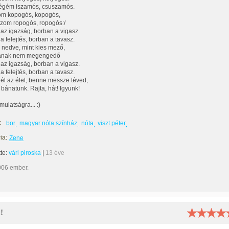
gégém iszamós, csuszamós.
om kopogós, kopogós,
ázom ropogós, ropogós:/
az igazság, borban a vigasz.
a felejtés, borban a tavasz.
 a nedve, mint kies mező,
ának nem megengedő
az igazság, borban a vigasz.
a felejtés, borban a tavasz.
él az élet, benne messze téved,
bánatunk. Rajta, hát! Igyunk!
mulatságra... :)
:
bor
magyar nóta színház
nóta
viszt péter
ia:
Zene
tte:
vári piroska
|
13 éve
006 ember.
!