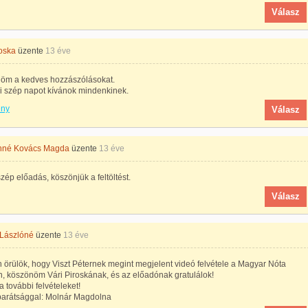
Válasz
roska
üzente
13 éve
öm a kedves hozzászólásokat.
i szép napot kívánok mindenkinek.
ény
Válasz
hné Kovács Magda
üzente
13 éve
 szép előadás, köszönjük a feltöltést.
Válasz
 Lászlóné
üzente
13 éve
örülök, hogy Viszt Péternek megint megjelent videó felvétele a Magyar Nóta
, köszönöm Vári Piroskának, és az előadónak gratulálok!
 további felvételeket!
barátsággal: Molnár Magdolna