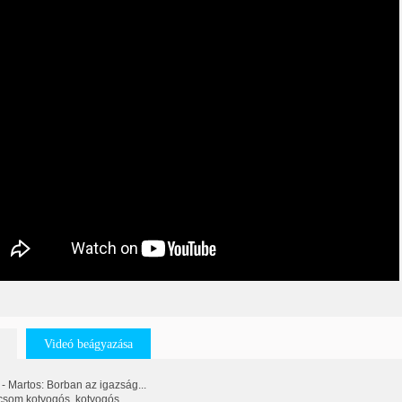
Videó beágyazása
- Martos: Borban az igazság...
acsom kotyogós, kotyogós.