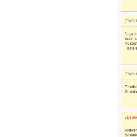
[Törölt
Nagyon 
ezzel a 
Köszönö
Tisztel
[Törölt
Tehetsé
Gratulá
vári pi
Pistiké
talpaláv