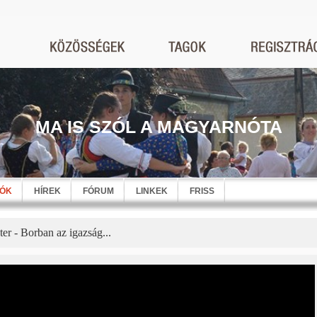
MA IS SZÓL A MAGYARNÓTA
EÓK
HÍREK
FÓRUM
LINKEK
FRISS
ter - Borban az igazság...