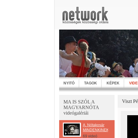
NYITÓ
TAGOK
KÉPEK
VID
Viszt Pé
MA IS SZÓL A
MAGYARNÓTA
videógalériái
A. Nótakosár
MINDENKINEK
69 videó