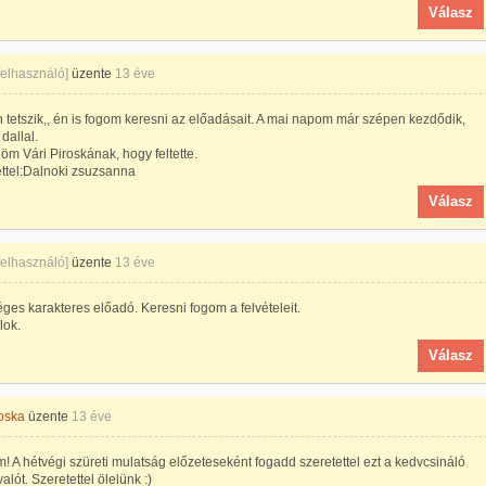
Válasz
 felhasználó]
üzente
13 éve
tetszik,, én is fogom keresni az előadásait. A mai napom már szépen kezdődik,
dallal.
m Vári Piroskának, hogy feltette.
ettel:Dalnoki zsuzsanna
Válasz
 felhasználó]
üzente
13 éve
ges karakteres előadó. Keresni fogom a felvételeit.
lok.
Válasz
roska
üzente
13 éve
m! A hétvégi szüreti mulatság előzeteseként fogadd szeretettel ezt a kedvcsináló
alót. Szeretettel ölelünk :)