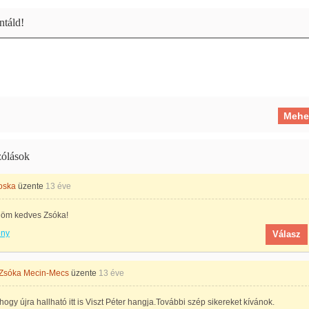
táld!
ólások
roska
üzente
13 éve
öm kedves Zsóka!
ény
Válasz
Zsóka Mecin-Mecs
üzente
13 éve
hogy újra hallható itt is Viszt Péter hangja.További szép sikereket kívánok.