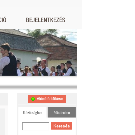
Videó feltöltése
Közösségben
Mindenben