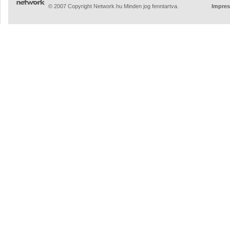
© 2007 Copyright Network.hu Minden jog fenntartva.
Impre