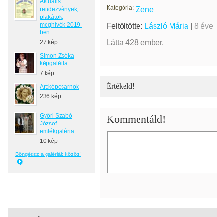
Aktuális
Kategória:
Zene
rendezvények,
plakátok,
meghívók 2019-
Feltöltötte:
László Mária
|
8 éve
ben
Látta 428 ember.
27 kép
Simon Zsóka
képgaléria
7 kép
Értékeld!
Arcképcsarnok
236 kép
Győri Szabó
Kommentáld!
József
emlékgaléria
10 kép
Böngéssz a galériák között!