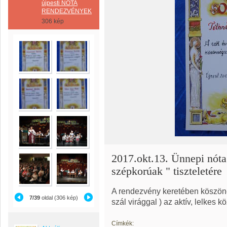
újpesti NÓTA
RENDEZVÉNYEK
306 kép
2017.okt.13. Ünnepi nóta
szépkorúak " tiszteletére
A rendezvény keretében köszöne
7/39
oldal (306 kép)
szál virággal ) az aktív, lelkes
Címkék: