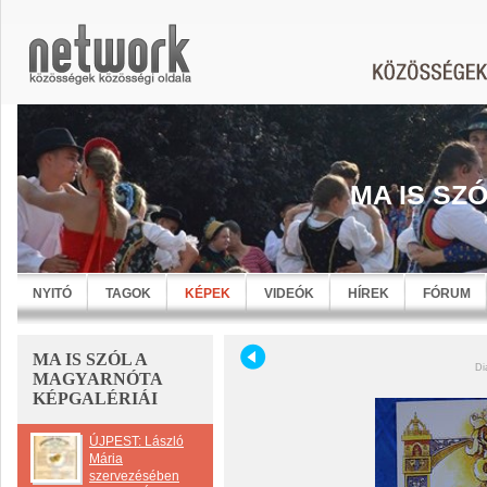
MA IS SZ
NYITÓ
TAGOK
KÉPEK
VIDEÓK
HÍREK
FÓRUM
MA IS SZÓL A
Di
MAGYARNÓTA
KÉPGALÉRIÁI
ÚJPEST: László
Mária
szervezésében