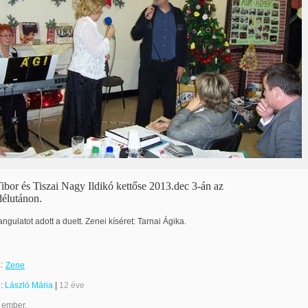
bor és Tiszai Nagy Ildikó kettőse 2013.dec 3-án az
délutánon.
gulatot adott a duett. Zenei kíséret: Tarnai Ágika.
:
Zene
e:
László Mária
|
12 éve
 ember.