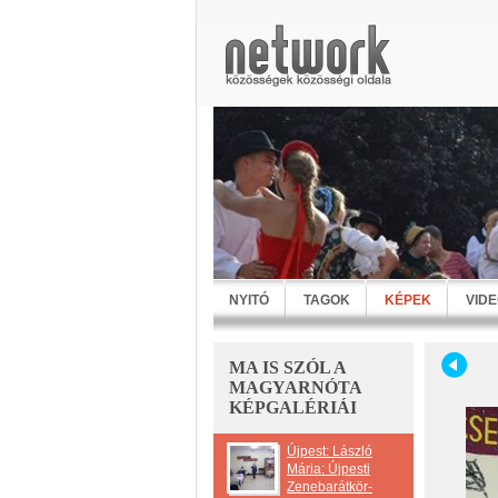
NYITÓ
TAGOK
KÉPEK
VID
MA IS SZÓL A
MAGYARNÓTA
KÉPGALÉRIÁI
Újpest: László
Mária: Újpesti
Zenebarátkör-