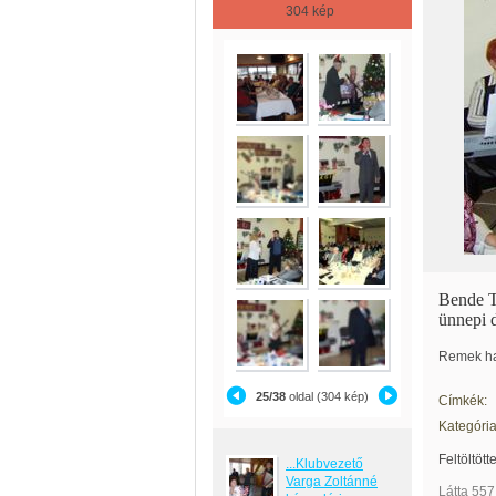
304 kép
Bende Ti
ünnepi 
Remek han
25/38
oldal (304 kép)
Címkék:
Kategória
Feltöltött
...Klubvezető
Varga Zoltánné
Látta 557