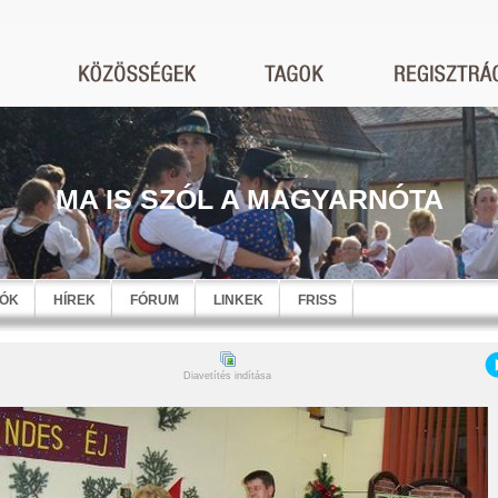
MA IS SZÓL A MAGYARNÓTA
EÓK
HÍREK
FÓRUM
LINKEK
FRISS
Diavetítés indítása