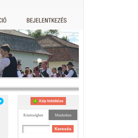
Kép feltöltése
Közösségben
Mindenben