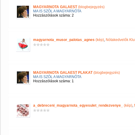
MAGYARNOTA GALAEST
(blogbejegyzés)
MA IS SZÓL A MAGYARNÓTA
Hozzászólások száma: 2
magyarnota_musor_palotas_agnes
(kép)
,
Nótakedvelők Klu
MAGYARNOTA GALAEST PLAKAT
(blogbejegyzés)
MA IS SZÓL A MAGYARNÓTA
Hozzászólások száma: 1
a_debreceni_magyarnota_egyesulet_rendezvenye_
(kép)
,