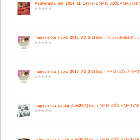
Magyarnota_est_2014_11_14
(kép)
,
MA IS SZÓL A MAGYA
magyarnota_napja_2015_A3_2(3)
(kép)
,
Nótakedvelők Klub
magyarnota_napja_2015_A3_2(3)
(kép)
,
MA IS SZÓL A MA
magyarnota_sajttaj_itb%20(1)
(kép)
,
MA IS SZÓL A MAGYA
magyarnota_sajttaj_itb%20(3)
(kép)
,
MA IS SZÓL A MAGYA