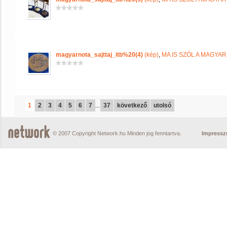
magyarnota_sajttaj_itb%20(4)
(kép)
,
MA IS SZÓL A MAGYA
1
2
3
4
5
6
7
...
37
következő
utolsó
© 2007 Copyright Network.hu Minden jog fenntartva.
Impress