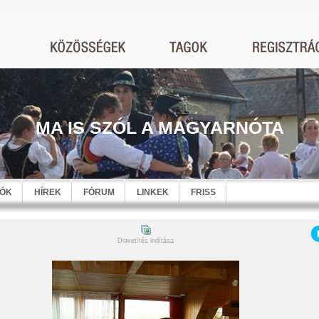
MA IS SZÓL A MAGYARNÓTA
EÓK
HÍREK
FÓRUM
LINKEK
FRISS
Diavetítés indítása