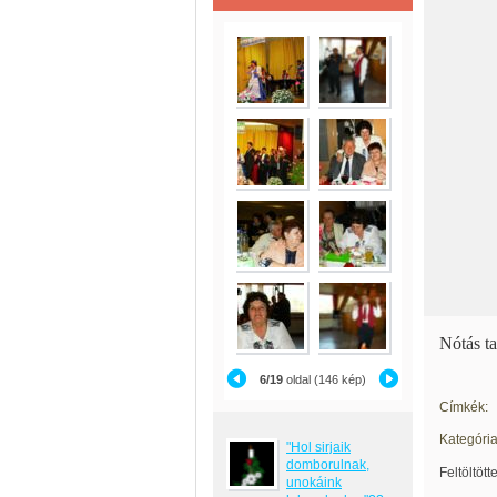
Nótás ta
6/19
oldal (146 kép)
Címkék:
Kategória
"Hol sirjaik
domborulnak,
Feltöltött
unokáink