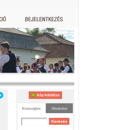
Kép feltöltése
Közösségben
Mindenben