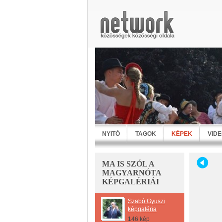
NYITÓ
TAGOK
KÉPEK
VID
MA IS SZÓL A
MAGYARNÓTA
KÉPGALÉRIÁI
Szabó Gyuszi
képgaléria
146 kép