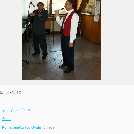
lálkozó- 10
gyöngyöstarján-2011
:
Zene
e:
Komáromi-Szabó Gyula
|
14 éve