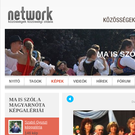
MA IS SZ
NYITÓ
TAGOK
KÉPEK
VIDEÓK
HÍREK
FÓRUM
MA IS SZÓL A
Di
MAGYARNÓTA
KÉPGALÉRIÁI
Szabó Gyuszi
képgaléria
146 kép