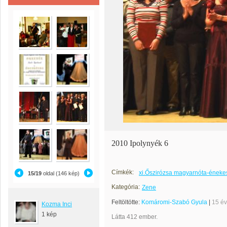
2010 Ipolynyék 6
Címkék:
xi.Őszirózsa magyarnóta-éneke
15/19
oldal (146 kép)
Kategória:
Zene
Feltöltötte:
Komáromi-Szabó Gyula
|
15 é
Kozma Inci
1 kép
Látta 412 ember.