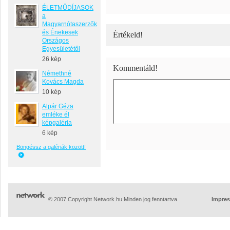
ÉLETMŰDÍJASOK
a
Magyarnótaszerzők
és Énekesek
Értékeld!
Országos
Egyesületétől
26 kép
Kommentáld!
Némethné
Kovács Magda
10 kép
Alpár Géza
emléke él
képgaléria
6 kép
Böngéssz a galériák között!
© 2007 Copyright Network.hu Minden jog fenntartva.
Impre