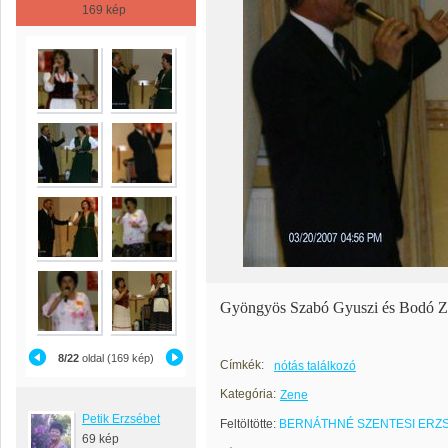
169 kép
Gyöngyös Szabó Gyuszi és Bodó Z
8/22
oldal (169 kép)
Címkék:
nótás találkozó
Kategória:
Zene
Petik Erzsébet
Feltöltötte:
BERNÁTHNÉ SZENTESI ERZ
69 kép