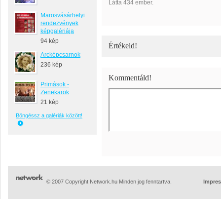
Látta 434 ember.
Marosvásárhelyi
rendezvények
képgalériája
94 kép
Értékeld!
Arcképcsarnok
236 kép
Kommentáld!
Primások -
Zenekarok
21 kép
Böngéssz a galériák között!
© 2007 Copyright Network.hu Minden jog fenntartva.
Impre