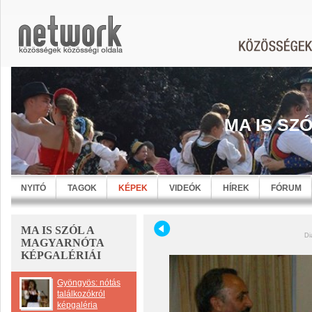
MA IS SZ
NYITÓ
TAGOK
KÉPEK
VIDEÓK
HÍREK
FÓRUM
MA IS SZÓL A
Di
MAGYARNÓTA
KÉPGALÉRIÁI
Gyöngyös: nótás
találkozókról
képgaléria