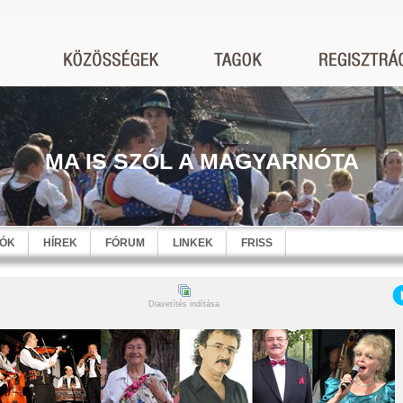
MA IS SZÓL A MAGYARNÓTA
EÓK
HÍREK
FÓRUM
LINKEK
FRISS
Diavetítés indítása