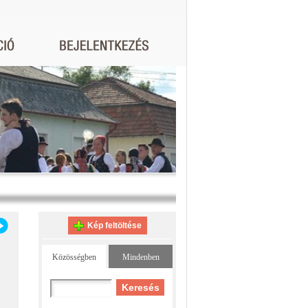
Kép feltöltése
Közösségben
Mindenben