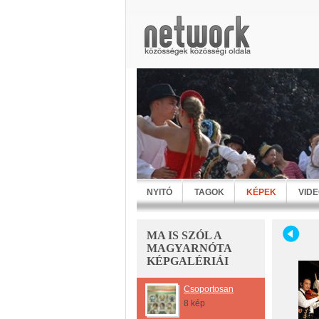
NYITÓ
TAGOK
KÉPEK
VID
MA IS SZÓL A
MAGYARNÓTA
KÉPGALÉRIÁI
Csoportosan
8 kép