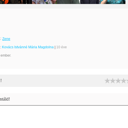
:
Zene
e:
Kovács Istvánné Mária Magdolna
|
10 éve
 ember.
!
táld!