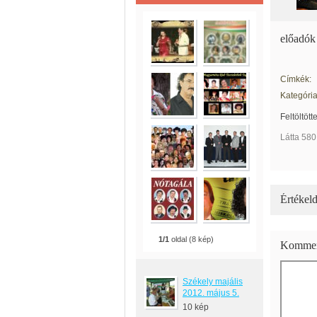
előadók
Címkék:
Kategória
Feltöltött
Látta 580
Értékeld
1/1
oldal (8 kép)
Kommen
Székely majális
2012. május 5.
10 kép