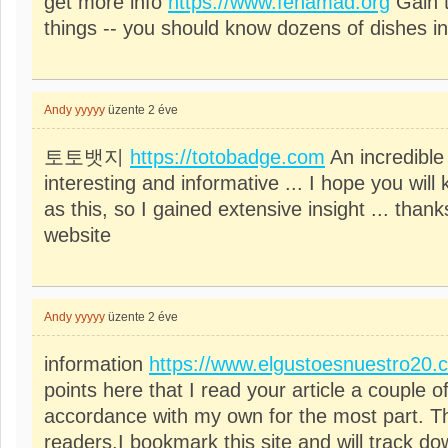
get more info
https://www.fenamad.org
Gain t
things -- you should know dozens of dishes in
Andy yyyyy
üzente
2 éve
토토뱃지
https://totobadge.com
An incredible 
interesting and informative ... I hope you will
as this, so I gained extensive insight ... thanks
website
Andy yyyyy
üzente
2 éve
information
https://www.elgustoesnuestro20.
points here that I read your article a couple o
accordance with my own for the most part. Thi
readers.I bookmark this site and will track d