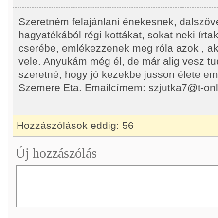
Szeretném felajánlani énekesnek, dalszö
hagyatékából régi kottákat, sokat neki írt
cserébe, emlékezzenek meg róla azok , aki
vele. Anyukám még él, de már alig vesz tud
szeretné, hogy jó kezekbe jusson élete e
Szemere Eta. Emailcímem: szjutka7@t-onl
Hozzászólások eddig:
56
Új hozzászólás