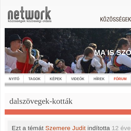
MA IS SZ
NYITÓ
TAGOK
KÉPEK
VIDEÓK
HÍREK
FÓRUM
dalszövegek-kották
Ezt a témát
Szemere Judit
indította
12 éve