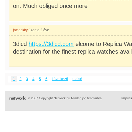
on. Much obliged once more
jac ackky
üzente
2 éve
3dicd
https://3dicd.com
elcome to Replica Wa
destination for the finest replica watches avail
1
2
3
4
5
6
következő
utolsó
© 2007 Copyright Network.hu Minden jog fenntartva.
Impre