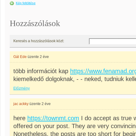
Kép feltöltése
Hozzászólások
Keresés a hozzászólások közt:
Gál Ede
üzente
2 éve
több információt kap
https://www.fenamad.or
kiemelkedő dolgoknak, - - neked, tudniuk kell
Előzmény
jac ackky
üzente
2 éve
here
https://townmt.com
I do accept as true w
offered on your post. They are very convincing
Nonetheless, the posts are too short for beg