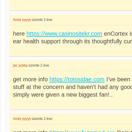
Andy yyyyy
üzente
2 éve
here
https://www.casinositekr.com
enCortex is
ear health support through its thoughtfully cu
jac ackky
üzente
2 éve
get more info
https://totosidae.com
I’ve been t
stuff at the concern and haven't had any good f
simply were given a new biggest fan!..
Andy yyyyy
üzente
2 éve