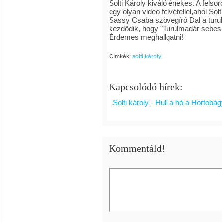
Solti Károly kiváló énekes. A felsor
egy olyan video felvétellel,ahol S
Sassy Csaba szövegíró Dal a turul
kezdődik, hogy "Turulmadár sebes s
Érdemes meghallgatni!
Címkék:
solti károly
Kapcsolódó hírek:
Solti károly - Hull a hó a Hortobá
Kommentáld!