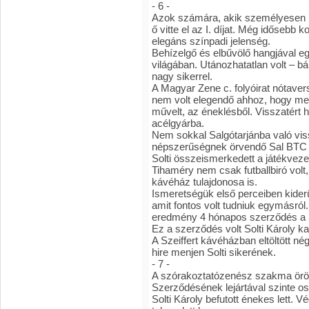
- 6 -
Azok számára, akik személyesen i
ő vitte el az I. díjat. Még idősebb k
elegáns színpadi jelenség.
Behízelgő és elbűvölő hangjával eg
világában. Utánozhatatlan volt – b
nagy sikerrel.
A Magyar Zene c. folyóirat nótave
nem volt elegendő ahhoz, hogy meg
művelt, az éneklésből. Visszatért 
acélgyárba.
Nem sokkal Salgótarjánba való vis
népszerűségnek örvendő Sal BTC f
Solti összeismerkedett a játékvez
Tihaméry nem csak futballbiró volt
kávéház tulajdonosa is.
Ismeretségük első perceiben kider
amit fontos volt tudniuk egymásról.
eredmény 4 hónapos szerződés a S
Ez a szerződés volt Solti Károly ka
A Szeiffert kávéházban eltöltött n
hire menjen Solti sikerének.
- 7 -
A szórakoztatózenész szakma örömm
Szerződésének lejártával szinte os
Solti Károly befutott énekes lett. 