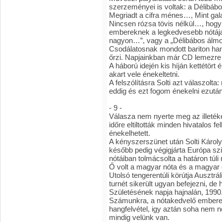
szerzeményei is voltak: a Délibábo
Megriadt a cifra ménes…, Mint gal
Nincsen rózsa tövis nélkül…, hogy
embereknek a legkedvesebb nótája a
nagyon…”, vagy a „Délibábos álmo
Csodálatosnak mondott bariton han
őrzi. Napjainkban már CD lemezre í
A háború idején kis híján kettétört
akart vele énekeltetni.
A felszólításra Solti azt válaszol
eddig és ezt fogom énekelni ezután
- 9 -
Válasza nem nyerte meg az illeték
időre eltiltották minden hivatalos 
énekelhetett.
A kényszerszünet után Solti Károly 
később pedig végigjárta Európa sz
nótáiban tolmácsolta a határon tú
Ő volt a magyar nóta és a magyar 
Utolsó tengerentúli körútja Ausztrál
turnét sikerült ugyan befejezni, de
Születésének napja hajnalán, 1990. 
Számunkra, a nótakedvelő emberek
hangfelvétel, igy aztán soha nem 
mindig velünk van.