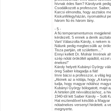
hívnak édes fiam? Károlyunk pedig 
Csodálkozott a professzor. Saiber,
Karcsi elmondta, hogy asztalos m
Kiskunfélegyházán, nyomatékul ped
három fiú és három lány.
- 5 -
A fiú temperamentumos megjelenés
kérdezett. S ennek a derék asztal
Van! Válaszolta Károly, s nekem i
Nálunk pedig megbecsülik az öröks
Tisza partján, ott születtem…”
Ennyi kellett Dr. Molnár Imrének a
szép nótát örököltél apádtól, ezzel
énekes!”
Károly helyett Kubányi György vála
öreg Saiber kitagadja a fiát!
Imre bácsi a professzor, a világ l
„Akinek az a nótája, hogy „A kanyar
tudja, hogy magyar nótához magyar n
Kubányi György bólogatott, majd 
A hirtelen jött névváltozáshoz, a hi
1940-től lett Saiber Károly – Solti K
Hat esztendővel később a Magyar Z
nótaénekes versenyt hirdetett. a ve
megnyerte.