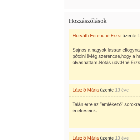
Hozzászólások
Horváth Ferencné Erzsi
üzente
1
Sajnos a nagyok lassan elfogynak
pótolni !Még szerencse,hogy a 
olvashattam.Nótás üdv:Hné Erzs
László Mária
üzente
13 éve
Talán erre az "emlékező" sorokra 
énekeseink.
László Mária
üzente
13 éve