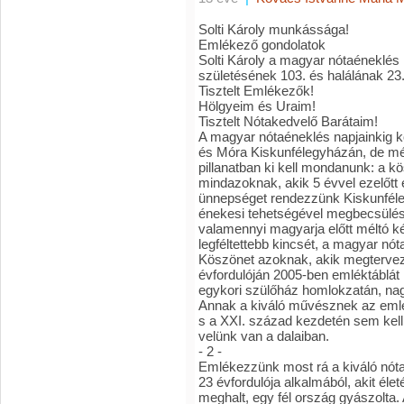
Solti Károly munkássága!
Emlékező gondolatok
Solti Károly a magyar nótaéneklés 
születésének 103. és halálának 23. 
Tisztelt Emlékezők!
Hölgyeim és Uraim!
Tisztelt Nótakedvelő Barátaim!
A magyar nótaéneklés napjainkig koro
és Móra Kiskunfélegyházán, de még
pillanatban ki kell mondanunk: a k
mindazoknak, akik 5 évvel ezelőtt 
ünnepséget rendezzünk Kiskunféle
énekesi tehetségével megbecsülést
valamennyi magyarja előtt méltó k
legféltettebb kincsét, a magyar nó
Köszönet azoknak, akik megtervezté
évfordulóján 2005-ben emléktáblát 
egykori szülőház homlokzatán, nag
Annak a kiváló művésznek az emlé
s a XXI. század kezdetén sem kell
velünk van a dalaiban.
- 2 -
Emlékezzünk most rá a kiváló nóta
23 évfordulója alkalmából, akit éle
meghalt, egy fél ország gyászolta.