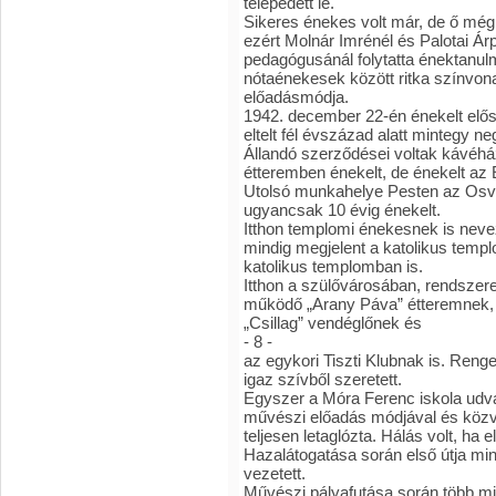
telepedett le.
Sikeres énekes volt már, de ő még
ezért Molnár Imrénél és Palotai Árp
pedagógusánál folytatta énektanulmá
nótaénekesek között ritka színvona
előadásmódja.
1942. december 22-én énekelt elős
eltelt fél évszázad alatt mintegy ne
Állandó szerződései voltak kávéhá
étteremben énekelt, de énekelt az
Utolsó munkahelye Pesten az Osvát
ugyancsak 10 évig énekelt.
Itthon templomi énekesnek is nev
mindig megjelent a katolikus templ
katolikus templomban is.
Itthon a szülővárosában, rendszere
működő „Arany Páva” étteremnek, 
„Csillag” vendéglőnek és
- 8 -
az egykori Tiszti Klubnak is. Renget
igaz szívből szeretett.
Egyszer a Móra Ferenc iskola udvar
művészi előadás módjával és közv
teljesen letaglózta. Hálás volt, ha e
Hazalátogatása során első útja mi
vezetett.
Művészi pályafutása során több min