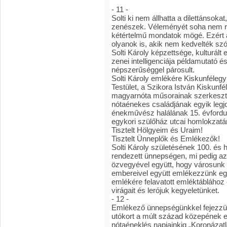
- 11 -
Solti ki nem állhatta a dilettánso
zenészek. Véleményét soha nem re
kétértelmű mondatok mögé. Ezért azt
olyanok is, akik nem kedvelték sz
Solti Károly képzettsége, kulturál
zenei intelligenciája példamutató é
népszerűséggel párosult.
Solti Károly emlékére Kiskunféle
Testület, a Szikora István Kiskunfé
magyarnóta műsorainak szerkesztő
nótaénekes családjának egyik legjob
énekművész halálának 15. évforduló
egykori szülőház utcai homlokzatá
Tisztelt Hölgyeim és Uraim!
Tisztelt Ünneplők és Emlékezők!
Solti Károly születésének 100. és h
rendezett ünnepségen, mi pedig azé
özvegyével együtt, hogy városunk
embereivel együtt emlékezzünk egy
emlékére felavatott emléktáblához
virágait és lerójuk kegyeletünket.
- 12 -
Emlékező ünnepségünkkel fejezzük
utókort a múlt század közepének e
nótaéneklés napjainkig „Koronázatla