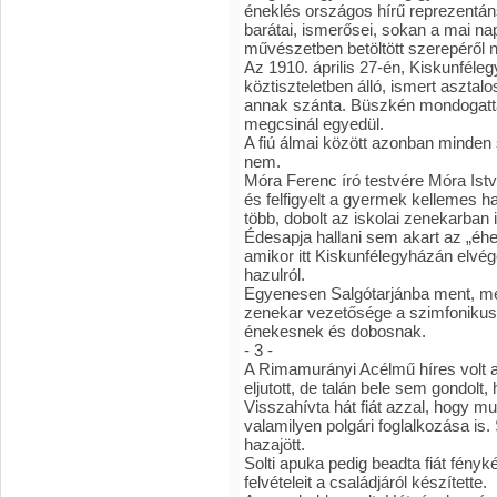
éneklés országos hírű reprezentán
barátai, ismerősei, sokan a mai na
művészetben betöltött szerepéről 
Az 1910. április 27-én, Kiskunféleg
köztiszteletben álló, ismert asztalo
annak szánta. Büszkén mondogatta
megcsinál egyedül.
A fiú álmai között azonban minden
nem.
Móra Ferenc író testvére Móra Istv
és felfigyelt a gyermek kellemes h
több, dobolt az iskolai zenekarban i
Édesapja hallani sem akart az „éhen
amikor itt Kiskunfélegyházán elvég
hazulról.
Egyenesen Salgótarjánba ment, mer
zenekar vezetősége a szimfonikus é
énekesnek és dobosnak.
- 3 -
A Rimamurányi Acélmű híres volt a
eljutott, de talán bele sem gondolt
Visszahívta hát fiát azzal, hogy mu
valamilyen polgári foglalkozása is. 
hazajött.
Solti apuka pedig beadta fiát fényk
felvételeit a családjáról készítette.