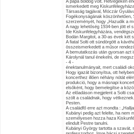
A papa boldog volt. Hétvégeken ének
ismerkedett meg Kiskunfélegyháza 
Társaság tagjával, Móczár Gyuláva
Fogékonyságának köszönhetően, So
szerzeményét, hogy „Hazudik a m
A nagy lehetőség 1934-ben jött el 
Ide Kiskunfélegyházára, vendégsze
Bodán Margitot, a 30-as évek két s
A fiatal Solti ott sündörgött a kávé
összeismerkedett a műsor rendező
A bemutatkozás után gyorsan azt i
Károlynál tanul énekelni, de megsz
- 4 -
énektanulmányait, mert családi okok
Hogy igazát bizonyítsa, ott helybe
koncerthez illően néhány nótát elé
produkció, hogy a másnapi koncerte
elsőként, hogy bemelegítse a közö
Az előadáson megjelent a Solti cs
szólt a családnak, hogy vétkeznek,
Pesten.
A családfő erre azt mondta : „Hal
Kubányi pedig azt felelte, ha nem 
személyesen hozza haza Kiskunféleg
elindult Pestre tanulni.
Kubányi György tartotta a szavát, s 
professzorhoz. Imre bácsi szeretet