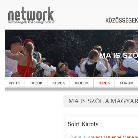
MA IS SZ
NYITÓ
TAGOK
KÉPEK
VIDEÓK
HÍREK
FÓRUM
MA IS SZÓL A MAGYARN
Solti Károly
13 éve
|
Kovács Istvánné Mária 