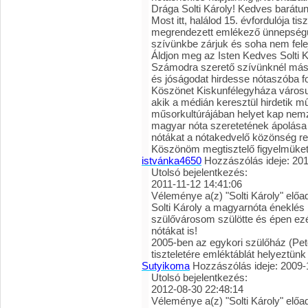
Drága Solti Károly! Kedves barátun
Most itt, halálod 15. évfordulója tis
megrendezett emlékező ünnepségün
szívünkbe zárjuk és soha nem fele
Áldjon meg az Isten Kedves Solti K
Számodra szerető szívünknél más
és jóságodat hirdesse nótaszóba f
Köszönet Kiskunfélegyháza városu
akik a médián keresztül hirdetik m
műsorkultúrájában helyet kap nemze
magyar nóta szeretetének ápolása é
nótákat a nótakedvelő közönség re
Köszönöm megtisztelő figyelmüket
istvánka4650
Hozzászólás ideje: 201
Utolsó bejelentkezés:
2011-11-12 14:41:06
Véleménye a(z) "
Solti Károly
" előa
Solti Károly a magyarnóta éneklés 
szülővárosom szülötte és épen ezé
nótákat is!
2005-ben az egykori szülőház (Pető
tiszteletére emléktáblát helyeztünk 
Sutyikoma
Hozzászólás ideje: 2009-
Utolsó bejelentkezés:
2012-08-30 22:48:14
Véleménye a(z) "
Solti Károly
" előa