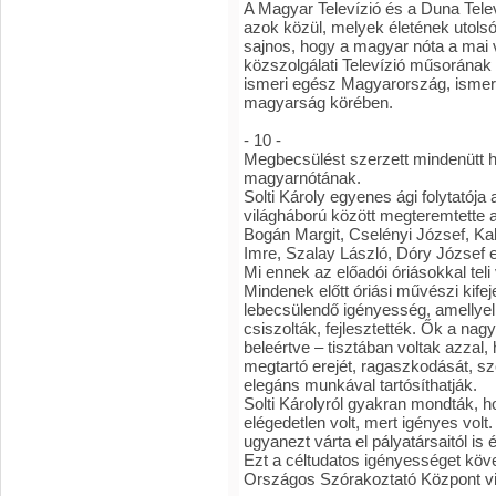
A Magyar Televízió és a Duna Telev
azok közül, melyek életének utolsó
sajnos, hogy a magyar nóta a mai 
közszolgálati Televízió műsorának
ismeri egész Magyarország, ismeri
magyarság körében.
- 10 -
Megbecsülést szerzett mindenütt h
magyarnótának.
Solti Károly egyenes ági folytatója
világháború között megteremtette a
Bogán Margit, Cselényi József, Kal
Imre, Szalay László, Dóry József e
Mi ennek az előadói óriásokkal teli
Mindenek előtt óriási művészi kife
lebecsülendő igényesség, amellyel
csiszolták, fejlesztették. Ők a nag
beleértve – tisztában voltak azzal
megtartó erejét, ragaszkodását, sz
elegáns munkával tartósíthatják.
Solti Károlyról gyakran mondták, ho
elégedetlen volt, mert igényes vol
ugyanezt várta el pályatársaitól is
Ezt a céltudatos igényességet köve
Országos Szórakoztató Központ viz