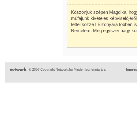
Köszönjük szépen Magdika, hogy e
műfajunk kivételes képviselőjéről
tettél közzé ! Bizonyára többen is
Remélem. Még egyszer nagy kös
© 2007 Copyright Network.hu Minden jog fenntartva.
Impre